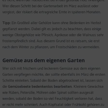
es nicht, wenn der Rückschnitt bis in das gesunde Holz hineingeht.
Wer diesen Schritt bei der Gartenarbeit im März auslässt oder
vergisst, der riskiert die ertragreiche Ernte in späteren Monaten.
Tipp:
Ein Großteil aller Gehölze kann ohne Bedenken im Herbst
gepflanzt werden. Dabei gilt es jedoch zu beachten, dass einige
wenige Obstgehölze wie Pfirsich, Aprikose oder die Walnuss sehr
frostempfindlich sind. Aus diesem Grund ist es ratsam, sie erst
nach dem Winter zu pflanzen, um Frostschäden zu vermeiden.
Gemüse aus dem eigenen Garten
Wer sich mit frischem und leckerem Gemüse aus dem eigenen
Garten verpflegen möchte, der sollte ebenfalls im März die ersten
Schritte einleiten. Sobald der Boden abgetrocknet ist, lassen sich
die
Gemüsebeete bedenkenlos bearbeiten
. Kleinere Gewächse
wie Rüben, Petersilie, Möhren oder Spinat sollten ausgesät
werden, sobald der Boden so viel Feuchtigkeit verloren hat, dass
er nicht mehr schmiert. Auch Kopfsalat oder Frühkohl gehören zu