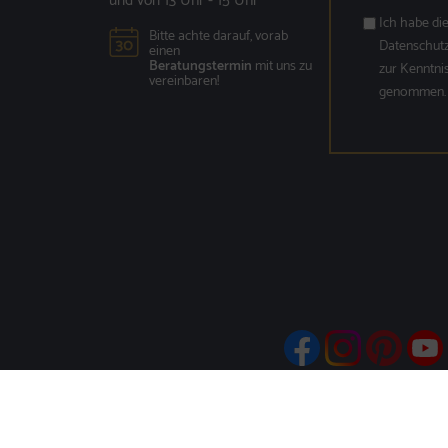
und von 13 Uhr - 15 Uhr
Ich habe di
Bitte achte darauf, vorab
Datenschut
einen
Beratungstermin
mit uns zu
zur Kenntni
vereinbaren!
genommen.
Impressum
Datenschutz
AGB
Cookie-Einstellungen