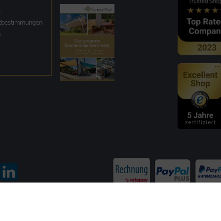
e
zbestimmungen
s
Barrierefreiheitserklärung
Facts