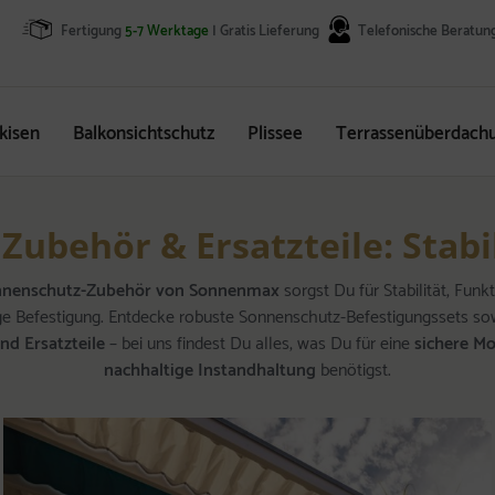
Fertigung
5-7 Werktage
| Gratis Lieferung
Telefonische Beratun
kisen
Balkonsichtschutz
Plissee
Terrassenüberdach
ubehör & Ersatzteile: Stabi
nnenschutz-Zubehör von Sonnenmax
sorgst Du für Stabilität, Funkt
ige Befestigung. Entdecke robuste Sonnenschutz-Befestigungssets sow
nd Ersatzteile
– bei uns findest Du alles, was Du für eine
sichere M
nachhaltige Instandhaltung
benötigst.