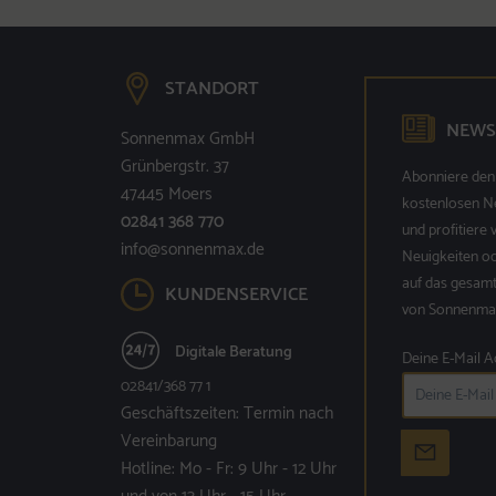
STANDORT
NEWS
Sonnenmax GmbH
Grünbergstr. 37
Abonniere den
47445 Moers
kostenlosen N
02841 368 770
und profitiere
info@sonnenmax.de
Neuigkeiten o
auf das gesam
KUNDENSERVICE
von Sonnenmax
Digitale Beratung
Deine E-Mail A
02841/368 77 1
Geschäftszeiten: Termin nach
Vereinbarung
Hotline: Mo - Fr: 9 Uhr - 12 Uhr