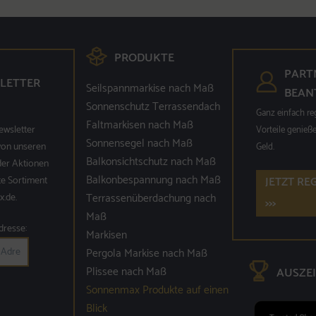
PRODUKTE
PART
LETTER
Seilspannmarkise nach Maß
BEAN
Sonnenschutz Terrassendach
Ganz einfach re
Faltmarkisen nach Maß
ewsletter
Vorteile genieße
Sonnensegel nach Maß
 von unseren
Geld.
Balkonsichtschutz nach Maß
der Aktionen
Balkonbespannung nach Maß
te Sortiment
JETZT RE
.de.
Terrassenüberdachung nach
>>>
Maß
dresse:
Markisen
Pergola Markise nach Maß
Plissee nach Maß
AUSZE
Sonnenmax Produkte auf einen
Blick