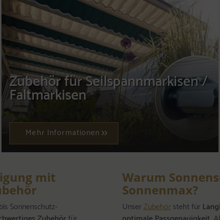
Zubehör für Seilspannmarkisen /
Faltmarkisen
Mehr Informationen
tigung mit
Warum Sonnensc
ubehör
Sonnenmax?
 bis Sonnenschutz-
Unser
Zubehör
steht für
Lang
chwertiges Zubehör
für
optimale Passgenauigkeit
. A