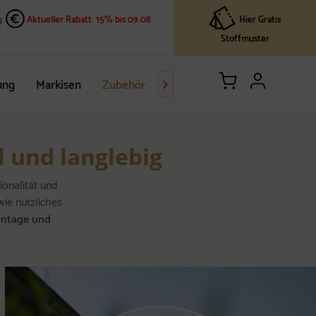
Hier Gratis
g
Aktueller Rabatt: 15% bis 09.08
Stoffmuster
ung
Markisen
Zubehör
Ratgeber

l und langlebig
ionalität und
ie nützliches
ontage und