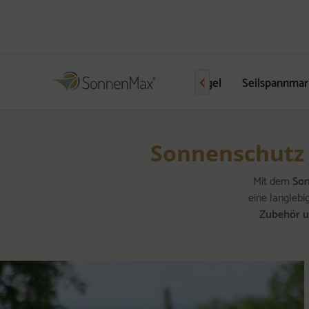
Sonnensegel
Seilspannmar

Sonnenschutz Z
Mit dem
So
eine langleb
Zubehör u