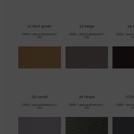
22 dark green
23 beige
24 l
Olefin | wasserabweisend |
Olefin | wasserabweisend |
Olefin | wass
UNI
UNI
U
25 camel
26 taupe
27 b
Olefin | wasserabweisend |
Olefin | wasserabweisend |
Olefin | wass
UNI
UNI
U