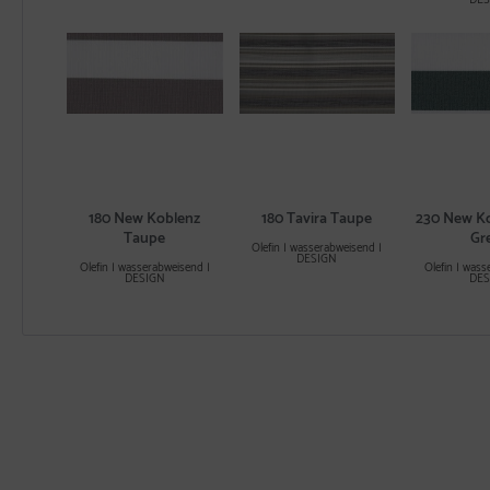
180 New Koblenz
180 Tavira Taupe
230 New Ko
Taupe
Gr
Olefin | wasserabweisend |
DESIGN
Olefin | wasserabweisend |
Olefin | wass
DESIGN
DES