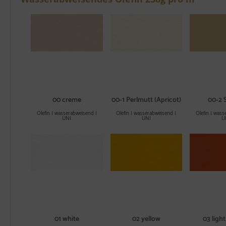
00 creme
00-1 Perlmutt (Apricot)
00-2 
Olefin | wasserabweisend |
Olefin | wasserabweisend |
Olefin | wass
UNI
UNI
U
01 white
02 yellow
03 ligh