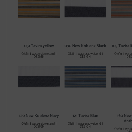
051 Tavira yellow
090 New Koblenz Black
103 Tavira 
Olefin | wasserabweisend |
Olefin | wasserabweisend |
Olefin | wass
DESIGN
DESIGN
DES
120 New Koblenz Navy
121 Tavira Blue
160 New
Anth
Olefin | wasserabweisend |
Olefin | wasserabweisend |
DESIGN
DESIGN
Olefin | wass
DES